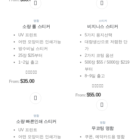
This
This
This
This
product
product
product
product
has
has
has
has
multiple
multiple
multiple
multiple
명함
스티커
소량 롤 스티커
비지니스 스티커
variants.
variants.
variants.
variants.
The
The
The
The
UV 프린트
5가지 용지선택
options
options
options
options
어떤 모양이든 인쇄가능
대량생산으로 저렴한 단
may
may
may
may
방수비닐 스티커
가
be
be
be
be
25장 $25부터
2가지 코팅 옵션
chosen
chosen
chosen
chosen
1~2일 출고
500장 $55 / 5000장 $219
on
on
on
on
부터
the
the
the
the
8~9일 출고
0
out of 5
$
35.00
From:
product
product
product
product
page
page
page
page
0
out of 5
$
55.00
From:
This
This
product
product
This
This
has
has
product
product
multiple
multiple
has
has
명함
소량 빠른인쇄 스티커
variants.
variants.
multiple
multiple
명함
무코팅 명함
The
The
variants.
variants.
UV 프린트
options
options
The
The
어떤 모양이든 인쇄가능
쿠폰, 예약카드용 명함