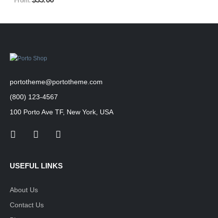
From:
product
product
page
page
page
page
portotheme@portotheme.com
(800) 123-4567
100 Porto Ave TF, New York, USA
USEFUL LINKS
About Us
Contact Us