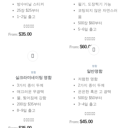
may
may
options
options
방수비닐 스티커
필기, 도장찍기 가능
be
be
may
may
25장 $25부터
코팅되지 않은 자연스러
chosen
chosen
be
be
1~2일 출고
움
on
on
chosen
chosen
500장 $60부터
the
the
on
on
5~6일 출고
0
out of 5
$
35.00
From:
product
product
the
the
page
page
product
product
0
out of 5
$
60.00
From:
This
This
page
page
This
This
product
product
product
product
has
has
has
has
multiple
multiple
명함
일반명함
multiple
multiple
variants.
variants.
명함
실크라미네이팅 명함
variants.
variants.
The
The
저렴한 명함
The
The
options
options
3가지 종이 두께
2가지 종이 두께
options
options
may
may
매끄러운 무광택
은은한 혹은 고 광택
may
may
be
be
물, 찢어짐에 강함
500장 $50부터
be
be
chosen
chosen
200장 $35부터
3~4일 출고
chosen
chosen
on
on
8~9일 출고
on
on
the
the
0
out of 5
$
45.00
From:
the
the
product
product
0
out of 5
$
35.00