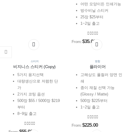
0
out of 5
options
options
options
options
어떤 모양이든 인쇄가능
may
may
may
may
방수비닐 스티커
be
be
be
be
25장 $25부터
chosen
chosen
chosen
chosen
1~2일 출고
on
on
on
on
the
the
the
the
0
out of 5
$
35.00
From:
This
This
This
This
product
product
product
product
product
product
product
product
page
page
page
page
has
has
has
has
multiple
multiple
multiple
multiple
스티커
명함
비지니스 스티커 (Copy)
플라이어
variants.
variants.
variants.
variants.
The
The
The
The
5가지 용지선택
고해상도 풀컬러 양면 인
options
options
options
options
대량생산으로 저렴한 단
쇄
may
may
may
may
가
종이 재질 선택 가능
be
be
be
be
2가지 코팅 옵션
(Glossy / Matte)
chosen
chosen
chosen
chosen
500장 $55 / 5000장 $219
500장 $225부터
on
on
on
on
부터
1~2일 출고
the
the
the
the
8~9일 출고
product
product
product
product
0
out of 5
$
225.00
From:
page
page
page
page
0
out of 5
$
55.00
From: