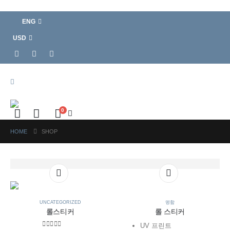
ENG
USD
0
HOME
SHOP
This
This
This
This
product
product
product
product
has
has
has
has
multiple
multiple
multiple
multiple
UNCATEGORIZED
명함
롤스티커
롤 스티커
variants.
variants.
variants.
variants.
The
The
The
The
UV 프린트