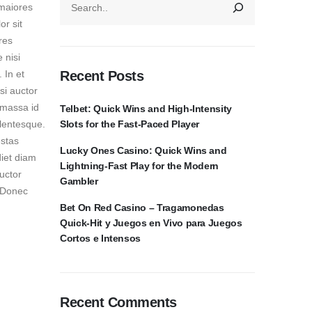
 maiores
or sit
res
 nisi
Recent Posts
 In et
si auctor
 massa id
Telbet: Quick Wins and High‑Intensity
Slots for the Fast‑Paced Player
llentesque.
estas
Lucky Ones Casino: Quick Wins and
diet diam
Lightning‑Fast Play for the Modern
auctor
Gambler
. Donec
Bet On Red Casino – Tragamonedas
Quick‑Hit y Juegos en Vivo para Juegos
Cortos e Intensos
Recent Comments