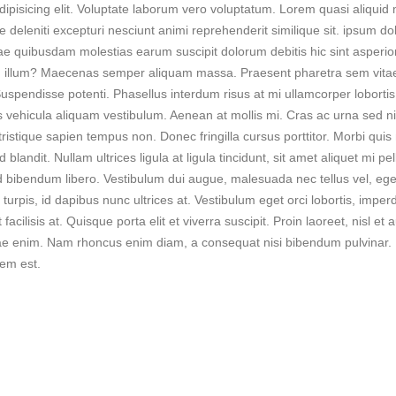
dipisicing elit. Voluptate laborum vero voluptatum. Lorem quasi aliquid
 deleniti excepturi nesciunt animi reprehenderit similique sit. ipsum dol
uae quibusdam molestias earum suscipit dolorum debitis hic sint asperio
 illum? Maecenas semper aliquam massa. Praesent pharetra sem vitae
Suspendisse potenti. Phasellus interdum risus at mi ullamcorper lobortis.
is vehicula aliquam vestibulum. Aenean at mollis mi. Cras ac urna sed ni
istique sapien tempus non. Donec fringilla cursus porttitor. Morbi quis
landit. Nullam ultrices ligula at ligula tincidunt, sit amet aliquet mi pe
d bibendum libero. Vestibulum dui augue, malesuada nec tellus vel, eg
pis, id dapibus nunc ultrices at. Vestibulum eget orci lobortis, imper
acilisis at. Quisque porta elit et viverra suscipit. Proin laoreet, nisl et 
im vitae enim. Nam rhoncus enim diam, a consequat nisi bibendum pulvinar
sem est.