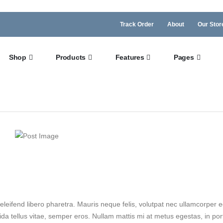
Track Order
About
Our Stor
Shop
Products
Features
Pages
leifend libero pharetra. Mauris neque felis, volutpat nec ullamcorper e
da tellus vitae, semper eros. Nullam mattis mi at metus egestas, in port