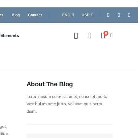
es
Blog
Contact
ENG
USD
0
Elements
About The Blog
Lorem ipsum dolor sit amet, conse elit porta.
Vestibulum ante justo, volutpat quis porta
diam.
get,
titor
SEARCH