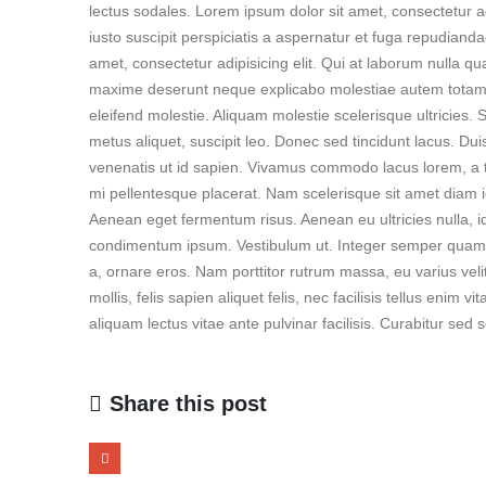
lectus sodales. Lorem ipsum dolor sit amet, consectetur a
iusto suscipit perspiciatis a aspernatur et fuga repudiandae
amet, consectetur adipisicing elit. Qui at laborum nulla q
maxime deserunt neque explicabo molestiae autem totam
eleifend molestie. Aliquam molestie scelerisque ultricies. 
metus aliquet, suscipit leo. Donec sed tincidunt lacus. Du
venenatis ut id sapien. Vivamus commodo lacus lorem, a tr
mi pellentesque placerat. Nam scelerisque sit amet diam id b
Aenean eget fermentum risus. Aenean eu ultricies nulla, i
condimentum ipsum. Vestibulum ut. Integer semper quam tur
a, ornare eros. Nam porttitor rutrum massa, eu varius velit f
mollis, felis sapien aliquet felis, nec facilisis tellus en
aliquam lectus vitae ante pulvinar facilisis. Curabitur sed 
Share this post