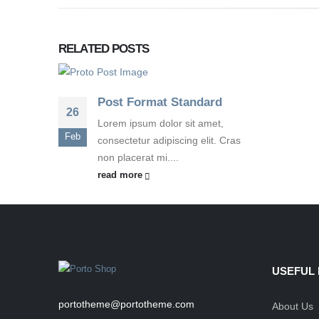
RELATED
POSTS
Post Format Standard
26
Lorem ipsum dolor sit amet,
Feb
consectetur adipiscing elit. Cras
non placerat mi....
read more
USEFUL 
portotheme@portotheme.com
About Us